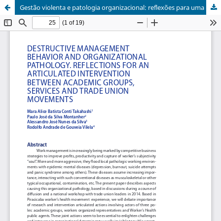
Gestão violenta e patologia organizacional: reflexões para uma intervenção articulada entre academia, serviços e movimento sindical